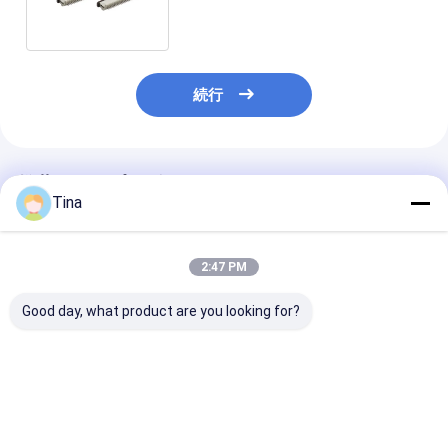
続行
推薦されたプロダクト
Tina
2:47 PM
Good day, what product are you looking for?
0.5mm H2.55 HRS
0.5mmピッチ水平バッ
FPCコネクタ 0
60V AC/DC 産業用
クフリップロックZIF
横 SMT フリ
FPCコネクタ
タイプFPCフレキシブ
クタイプ 上上下
ルプリント基板コネク
トクト 4-60ピ
タ0.5mm 4-60pin
ベストプライス
ベストプライス
ベストプラ