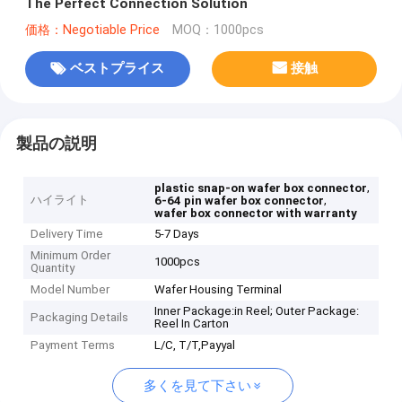
The Perfect Connection Solution
価格：Negotiable Price
MOQ：1000pcs
ベストプライス
接触
製品の説明
,
plastic snap-on wafer box connector
ハイライト
,
6-64 pin wafer box connector
wafer box connector with warranty
Delivery Time
5-7 Days
Minimum Order
1000pcs
Quantity
Model Number
Wafer Housing Terminal
Inner Package:in Reel; Outer Package:
Packaging Details
Reel In Carton
Payment Terms
L/C, T/T,Payyal
多くを見て下さい