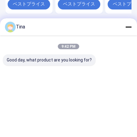
ベストプライス
ベストプライス
ベストプラ
Tina
Desktop Site
ホーム
企業情報
お問い合わせ
地図
プライバシーポリシー
品質
FFC FPCのコネクター
中国工場.Copyright © 2026 Shenzhen
9:42 PM
Xietaikang Precision Electronic Co., Ltd.. All Rights Reserved.
Good day, what product are you looking for?
家へ
製品
ビデオ