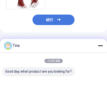
続行
推薦されたプロダクト
Tina
11:07 AM
Good day, what product are you looking for?
ワイヤー馬具JSTのケ
5P 6P A1254 SMDハ
女性への男性2
ーブル会議PHR-7P
ウジングのホールダー
ガスのメートル
PHR-4 PHR-3 PHR-2
との電気ワイヤー馬具
のコネクター 
PH2.0
MOLEX 51146
馬具を収納する
1.25mm
方法
ベストプライス
ベストプライス
ベストプラ