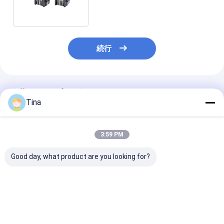
モジュラー ジャックのすくい
続行
推薦されたプロダクト
Tina
3:59 PM
Good day, what product are you looking for?
SFP SMT PCB マウン
1x1港は導かれたモジ
ネットワークま
ト光ファイバコネクタ
ュラー ジャックが付い
なRJ45 PCB
20Pin SFP+ ケージ絶
ているジャック女性の
ター8 Pinの女
縁体モジュールコネク
8P8C RJ45のコネクタ
1X2タブ
タ
ーを保護した
ベストプライス
ベストプライス
ベストプラ