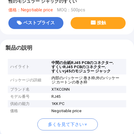
性のモジュラー ジャックのすくい
価格：Negotiable price
MOQ：500pcs
ベストプライス
接触
製品の説明
,
中間の台紙RJ45 PCBのコネクター
ハイライト
,
すくいRJ45 PCBのコネクター
すくいrj45のモジュラー ジャック
内部のパッケージ:巻き枠;外のパッケー
パッケージの詳細
ジ:カートンの巻き枠
ブランド名
XTKCONN
モデル番号
RJ45
供給の能力
1KK PC
価格
Negotiable price
多くを見て下さい