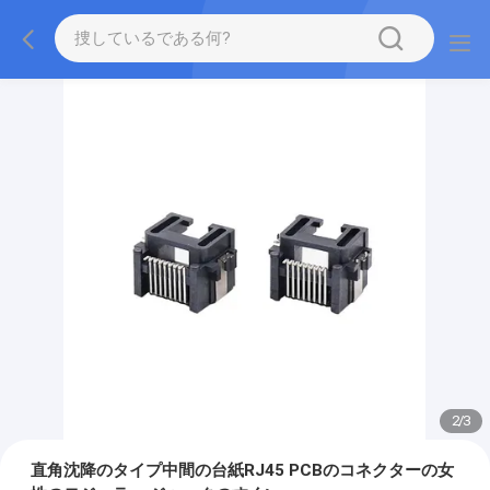
2
/
3
直角沈降のタイプ中間の台紙RJ45 PCBのコネクターの女